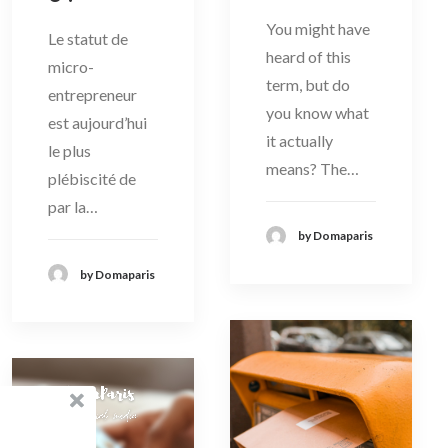
You might have
Le statut de
heard of this
micro-
term, but do
entrepreneur
you know what
est aujourd’hui
it actually
le plus
means? The…
plébiscité de
par la…
by Domaparis
by Domaparis