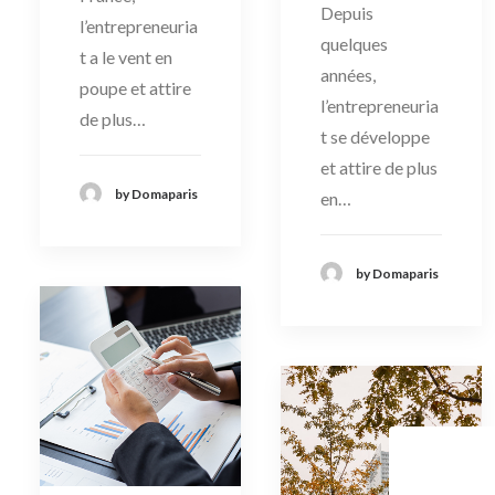
Depuis
l’entrepreneuria
quelques
t a le vent en
années,
poupe et attire
l’entrepreneuria
de plus…
t se développe
et attire de plus
by Domaparis
en…
by Domaparis