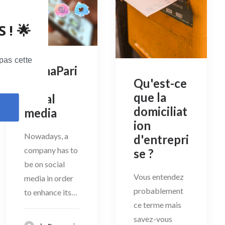
 ! 🌟
pas cette
DomaPari
Qu'est-ce
s on
que la
social
domiciliat
media
ion
Nowadays, a
d'entrepri
company has to
se ?
be on social
Vous entendez
media in order
probablement
to enhance its…
ce terme mais
savez-vous