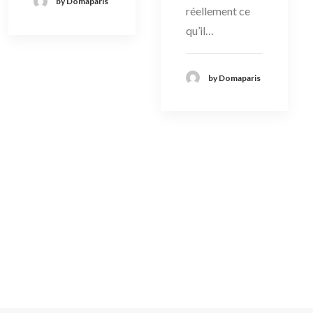
by Domaparis
réellement ce
qu’il…
by Domaparis