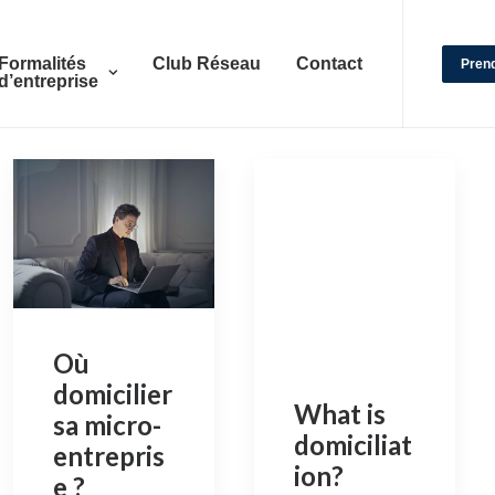
Formalités
Club Réseau
Contact
Pren
d’entreprise
Où
domicilier
What is
sa micro-
domiciliat
entrepris
ion?
e ?