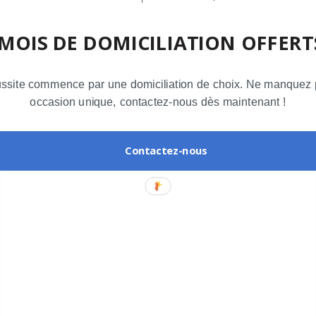
l’endroit idéal…
 MOIS DE DOMICILIATION OFFERTS
by Domaparis
ussite commence par une domiciliation de choix. Ne manquez 
occasion unique, contactez-nous dès maintenant !
Contactez-nous