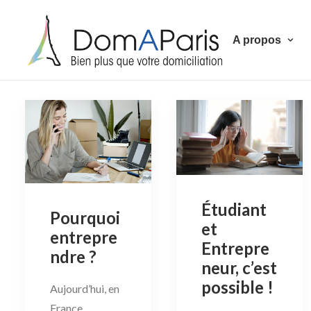
A propos
Étudiant
Pourquoi
et
entrepre
Entrepre
ndre ?
neur, c’est
possible !
Aujourd’hui, en
France,