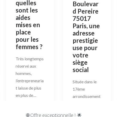
quelles
Boulevar
sont les
d Pereire
aides
75017
mises en
Paris, une
place
adresse
pour les
prestigie
femmes ?
use pour
votre
Très longtemps
siège
réservé aux
social
hommes,
l’entrepreneuria
Située dans le
t laisse de plus
17ème
en plus de…
arrondissement
de Paris, cette
adresse est
by Domaparis
🌐 Offre exceptionnelle ! 🌟