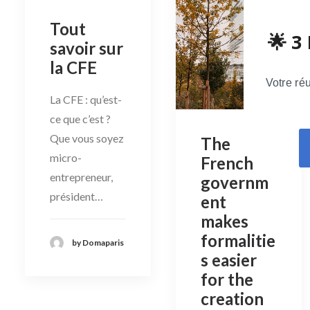
Tout
🌟 3
savoir sur
la CFE
Votre ré
La CFE : qu’est-
ce que c’est ?
Que vous soyez
The
micro-
French
entrepreneur,
governm
président…
ent
makes
formalitie
by Domaparis
s easier
for the
creation