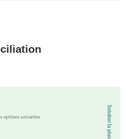
iliation
Solution la plus vertueuse !
es options suivantes