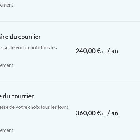
ssement
re du courrier
esse de votre choix tous les
240,00
€
/ an
HT
ssement
 du courrier
esse de votre choix tous les jours
360,00
€
/ an
HT
ssement