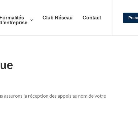
Formalités
Club Réseau
Contact
Pren
d’entreprise
que
ous assurons la réception des appels au nom de votre