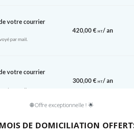
e votre courrier
420,00
€
/ an
HT
voyé par mail.
e votre courrier
300,00
€
/ an
HT
voyé par mail.
🌐 Offre exceptionnelle ! 🌟
 MOIS DE DOMICILIATION OFFERTS