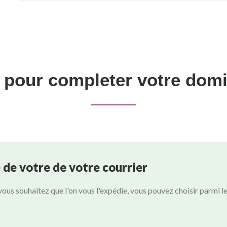
Permanence
Téléphonique
 pour completer votre domic
de votre de votre courrier
i vous souhaitez que l'on vous l'expédie, vous pouvez choisir parmi l