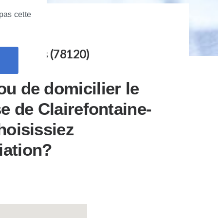
pas cette
n-Yvelines (78120)
u de domicilier le
se de Clairefontaine-
hoisissiez
iation?