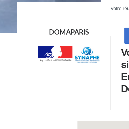
Votre ré
DOMAPARIS
Do
V
s
E
D