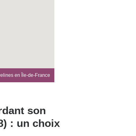
velines en Île-de-France
rdant son
8) : un choix