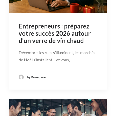
Prendre Rendez-vous
Entrepreneurs : préparez
01 44 29 73 73
votre succès 2026 autour
d’un verre de vin chaud
Recherche
Décembre, les rues s’illuminent, les marchés
Panier
de Noël s’installent… et vous,…
by Domaparis