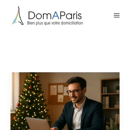
A propos
Domiciliation
Services
sur mesure
Adresse postale
pour particuliers
Formalités
d’entreprise
Club Réseau
Contact