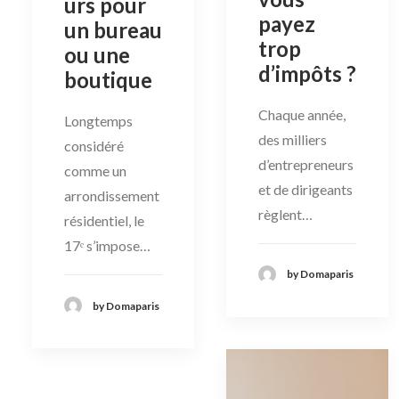
urs pour
payez
un bureau
trop
ou une
d’impôts ?
boutique
Chaque année,
Longtemps
des milliers
considéré
d’entrepreneurs
comme un
et de dirigeants
arrondissement
règlent…
résidentiel, le
17ᵉ s’impose…
by Domaparis
by Domaparis