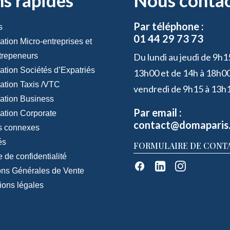
ns rapides
Nous conta
Par téléphone :
s
01 44 29 73 73
ation Micro-entreprises et
trepeneurs
Du lundi au jeudi de 9h1
ation Sociétés d’Expatriés
13h00 et de 14h à 18h00
iation Taxis /VTC
vendredi de 9h15 à 13h
iation Business
Par email :
iation Corporate
contact@domaparis
s connexes
és
FORMULAIRE DE CONT
e de confidentialité
ons Générales de Vente
ions légales