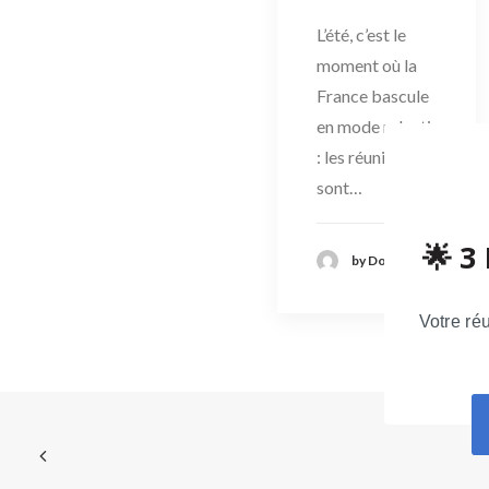
L’été, c’est le
moment où la
France bascule
en mode ralenti
: les réunions
sont…
🌟 3
by Domaparis
Votre ré