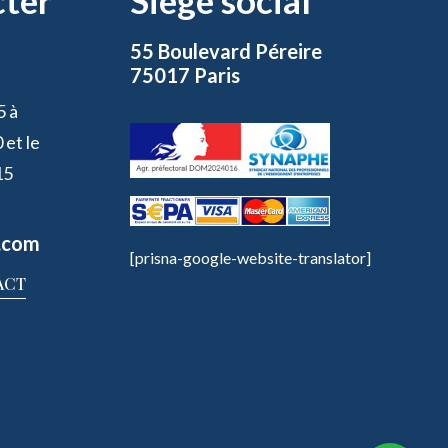
cter
Siège social
55 Boulevard Péreire
75017 Paris
5 à
 et le
15
.com
[prisna-google-website-translator]
ACT