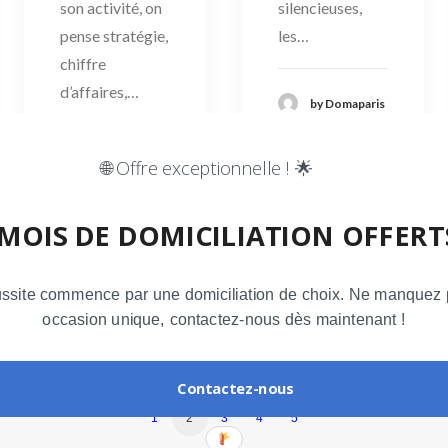
silencieuses,
son activité, on
les…
pense stratégie,
chiffre
d’affaires,…
by Domaparis
by Domaparis
🌐 Offre exceptionnelle ! 🌟
 MOIS DE DOMICILIATION OFFERTS
ussite commence par une domiciliation de choix. Ne manquez 
occasion unique, contactez-nous dès maintenant !
Contactez-nous
1
2
3
4
5