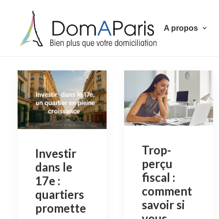
A propos
Trop-
Investir
perçu
dans le
fiscal :
17e :
comment
quartiers
savoir si
promette
vous