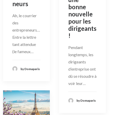
neurs
bonne
nouvelle
Ah, le courrier
pour les
des
dirigeants
entrepreneurs…
!
Entre la lettre
tant attendue
Pendant
(le fameux…
longtemps, les
dirigeants
d’entreprise ont
by Domaparis
dû se résoudre à
voir leur…
by Domaparis