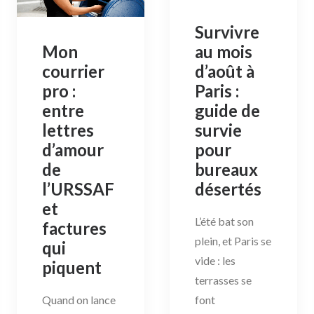
Survivre
au mois
Mon
d’août à
courrier
Paris :
pro :
guide de
entre
survie
lettres
pour
d’amour
bureaux
de
désertés
l’URSSAF
et
L’été bat son
factures
plein, et Paris se
qui
vide : les
piquent
terrasses se
font
Quand on lance