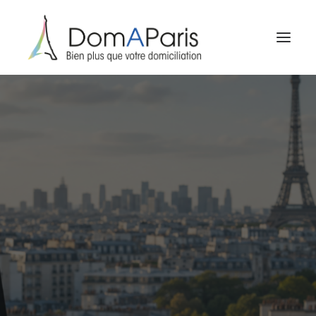
A propos
Domiciliation
Services
sur mesure
Adresse postale
pour particuliers
Formalités
d’entreprise
Club Réseau
Contact