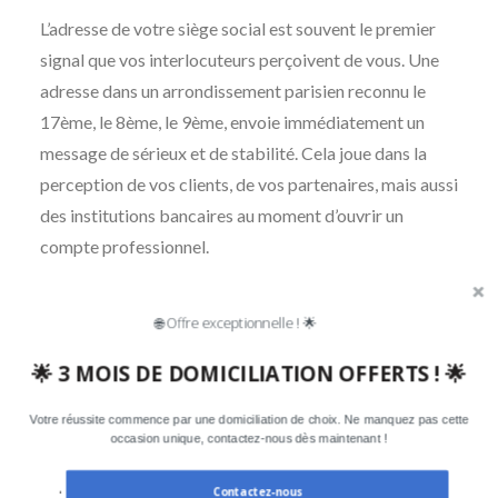
L’adresse de votre siège social est souvent le premier
signal que vos interlocuteurs perçoivent de vous. Une
adresse dans un arrondissement parisien reconnu le
17ème, le 8ème, le 9ème, envoie immédiatement un
message de sérieux et de stabilité. Cela joue dans la
perception de vos clients, de vos partenaires, mais aussi
des institutions bancaires au moment d’ouvrir un
compte professionnel.
Une flexibilité totale
🌐 Offre exceptionnelle ! 🌟
Vous pouvez travailler depuis Bordeaux, Lisbonne ou
🌟 3 MOIS DE DOMICILIATION OFFERTS ! 🌟
Tokyo : votre entreprise a une adresse parisienne,
reçoit son courrier, et peut être contactée via cette
Votre réussite commence par une domiciliation de choix. Ne manquez pas cette
occasion unique, contactez-nous dès maintenant !
adresse. Vous n’êtes lié par aucun bail, aucun préavis de
départ, aucune contrainte immobilière.
Contactez-nous