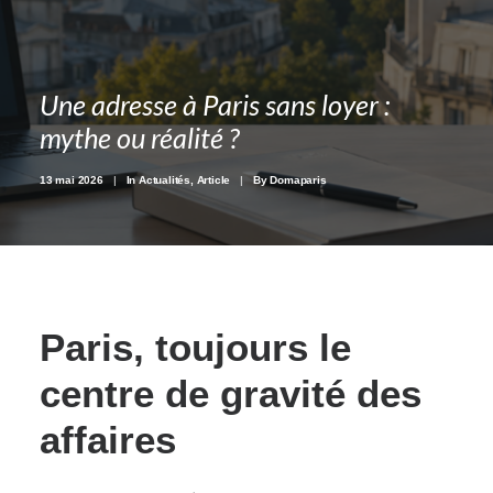
Prendre Rendez-vous
Une adresse à Paris sans loyer :
01 44 29 73 73
mythe ou réalité ?
13 mai 2026
|
In
Actualités
,
Article
|
By
Domaparis
Recherche
Panier
Paris, toujours le
centre de gravité des
affaires